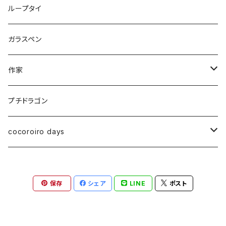
ループタイ
ガラスペン
作家
樫田睦
プチドラゴン
齋藤直
cocoroiro days
幸 小菜
ピアス
保存
シェア
LINE
ポスト
イヤリング
ブレスレット