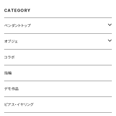
CATEGORY
ペンダントトップ
宇宙シリーズ
オブジェ
シンプル
マーブル
コラボ
インプロージョン
ドラゴン
指輪
恐竜
デモ作品
ピアス・イヤリング